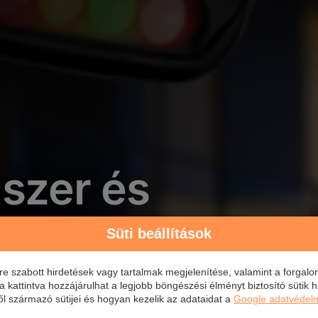
szer és
szer
Süti beállítások
e szabott hirdetések vagy tartalmak megjelenítése, valamint a forgal
attintva hozzájárulhat a legjobb böngészési élményt biztosító sütik ha
 származó sütijei és hogyan kezelik az adataidat a
Google adatvédelm