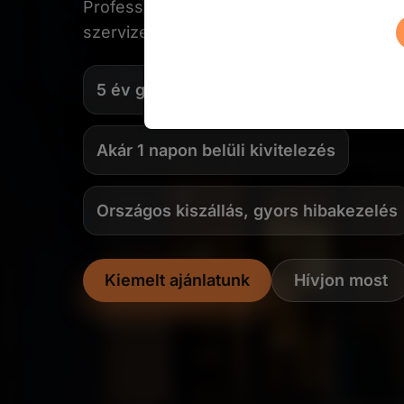
Professzionális kamerarendszer kiépítés 
szervizelése az ország egész területén.
5 év garancia minden kiépített rendsze
Akár 1 napon belüli kivitelezés
Országos kiszállás, gyors hibakezelés
Kiemelt ajánlatunk
Hívjon most