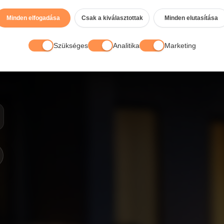
és riasztórendszerek telepítése,
Minden elfogadása
Csak a kiválasztottak
Minden elutasítása
Szükséges
Analitika
Marketing
rre