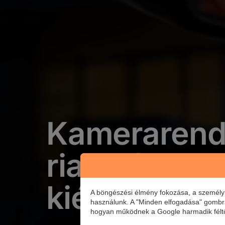
Kamerarend
riasztórend
kiépítés
A böngészési élmény fokozása, a személyr
használunk. A "Minden elfogadása" gombra k
hogyan működnek a Google harmadik féltől