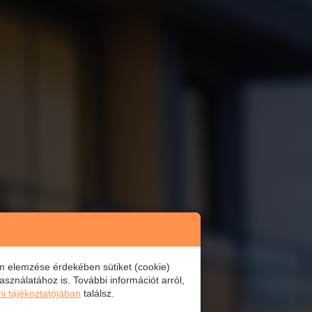
om elemzése érdekében sütiket (cookie)
sználatához is. További információt arról,
i tájékoztatójában
találsz.